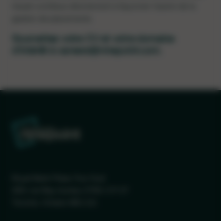
travail contribue directement à façonner l’avenir de la
gestion de placements.
Soumettez votre CV et votre domaine
d'intérêt à
careers@ninepoint.com
.
Royal Bank Plaza, Tour Sud
200, rue Bay, bureau 2700, C.P. 27
Toronto, Ontario M5J 2J1