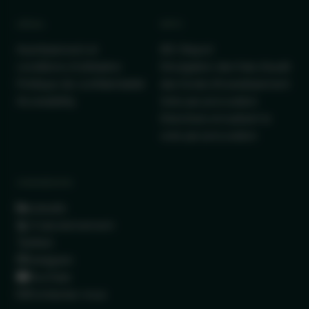
LÉGAL
INFO
Avertissement et
IRC Report
conditions d’utilisation
Divulgation des frais d'audit
Politique de confidentialité
des fonds d'investissement
Accessibility
Vote par procuration
Directives encadrant le
vote par procuration
CONNEXION
LinkedIn
X (anciennement
Twitter)
Instagram
YouTube
Contactez-nous