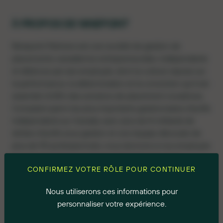
À PROPOS DE NINEPOINT
Ninepoint Partners est une société de gestion de
placements canadienne entrepreneuriale, indépendante
et détenue par ses employés, dont la culture repose sur
la performance, la détermination et la conviction qu’il est
essentiel d’offrir des solutions de placement novatrices.
Comptant parmi les plus importants gestionnaires d’actifs
indépendants au Canada, avec plus de 8 milliards de
dollars d’actifs sous gestion et une équipe dévouée de
plus de 90 professionnels, nous donnons à nos employés
les moyens d’avoir un impact réel alors que nous
CONFIRMEZ VOTRE RÔLE POUR CONTINUER
poursuivons notre expansion dans de nouvelles
catégories de produits et de nouveaux secteurs
Nous utiliserons ces informations pour
d’activité.
personnaliser votre expérience.
Établie à la Place Banque Royale, au cœur du quartier