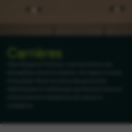
Carrières
Chez Ninepoint Partners, nous favorisons une
atmosphère d'autonomisation, de respect mutuel
et de plaisir. Nous recrutons des personnes
talentueuses et ambitieuses qui évoluent dans un
environnement entrepreneurial axé sur la
croissance.