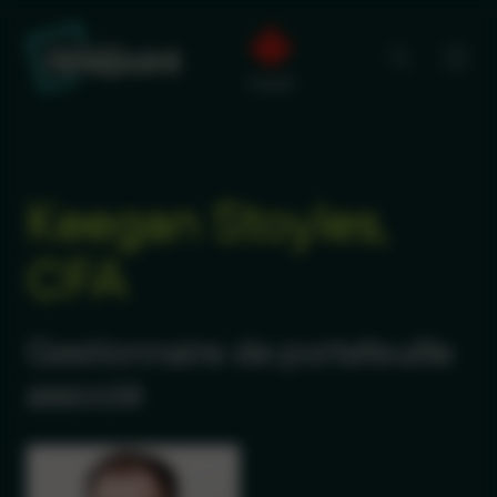
Keegan Stoyles,
CFA
Gestionnaire de portefeuille
associé