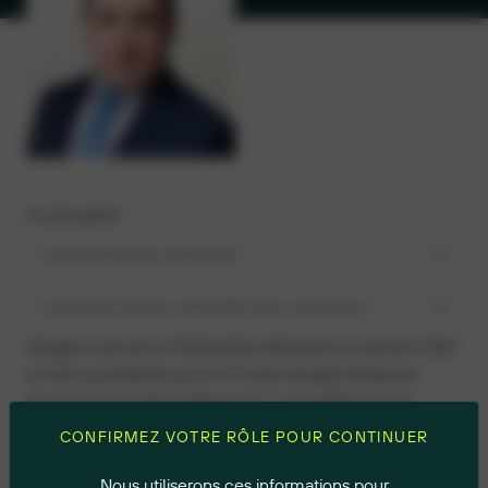
Fonds gérés
FONDS ÉNERGIE NINEPOINT
FONDS DE REVENU ÉNERGÉTIQUE NINEPOINT
Keegan s’est joint à Partenaires Ninepoint en janvier 2022
en tant qu’analyste pour le Fonds énergie Ninepoint.
Avant de se joindre à Ninepoint, il a travaillé en tant
qu’associé de recherche sur les actions chez Valeurs
CONFIRMEZ VOTRE RÔLE POUR CONTINUER
Mobilières TD, notamment dans le secteur de l’énergie,
avec une couverture couvrant le Canada, les États-Unis
Nous utiliserons ces informations pour