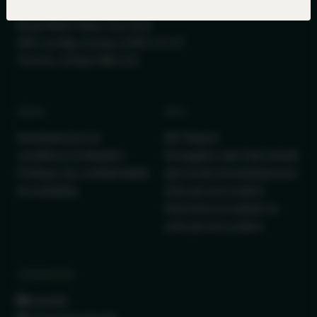
Royal Bank Plaza, Tour Sud
200, rue Bay, bureau 2700, C.P. 27
Toronto, Ontario M5J 2J1
LÉGAL
INFO
Avertissement et
IRC Report
conditions d’utilisation
Divulgation des frais d'audit
Politique de confidentialité
des fonds d'investissement
Accessibility
Vote par procuration
Directives encadrant le
vote par procuration
CONNEXION
LinkedIn