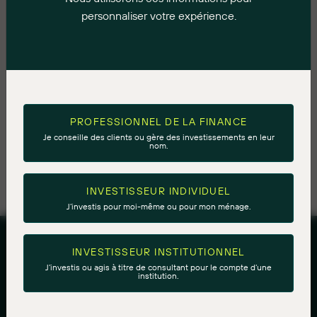
et plusieurs des plus grandes compagnies pétrolières
personnaliser votre expérience.
privées européennes. Avant cela, il a commencé sa
carrière chez Encana (aujourd’hui Ovintiv) en tant que
géologue et a également travaillé pendant plusieurs
années au sein d’une jeune société fermée de pétrole et
de gaz. Il a fréquenté l’Université de Calgary, où il a
obtenu un baccalauréat ès sciences en géologie. Il est
PROFESSIONNEL DE LA FINANCE
géoscientifique professionnel (P.Geo.) et possède le titre
Je conseille des clients ou gère des investissements en leur
nom.
de CFA.
INVESTISSEUR INDIVIDUEL
J’investis pour moi-même ou pour mon ménage.
INVESTISSEUR INSTITUTIONNEL
J’investis ou agis à titre de consultant pour le compte d’une
institution.