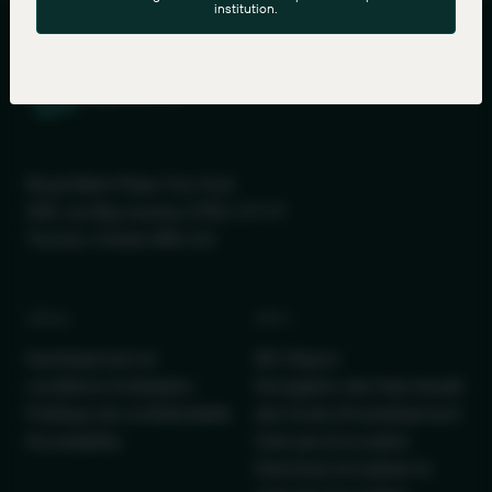
institution.
Royal Bank Plaza, Tour Sud
200, rue Bay, bureau 2700, C.P. 27
Toronto, Ontario M5J 2J1
LÉGAL
INFO
Avertissement et
IRC Report
conditions d’utilisation
Divulgation des frais d'audit
Politique de confidentialité
des fonds d'investissement
Accessibility
Vote par procuration
Directives encadrant le