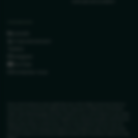
vote par procuration
CONNEXION
LinkedIn
X (anciennement
Twitter)
Instagram
YouTube
Contactez-nous
Nous reconnaissons avec gratitude que notre siège social est situé sur
les terres et le territoire traditionnels visés par le traité de la Première
nation des Mississaugas de New Credit et nous reconnaissons que cette
terre est le foyer et le territoire traditionnel d'autres peuples autochtones
depuis des temps immémoriaux. Nous reconnaissons de plus que les
membres de notre équipe de partout au Canada ont des lieux de travail
qui sont situés sur les terres traditionnelles des Premières nations et des