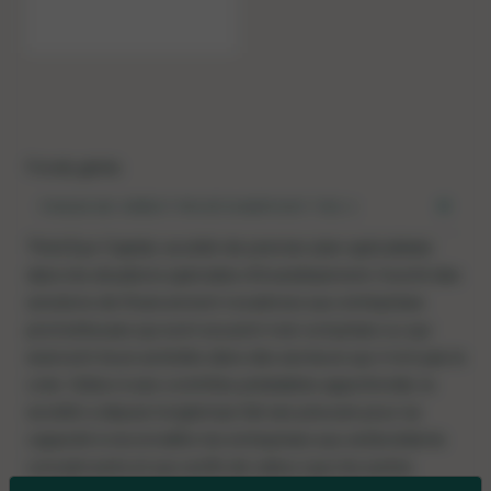
Fonds gérés
FONDS DE CRÉDIT PRIVÉ NINEPOINT-TEC II
Third Eye Capital, société de premier plan spécialisée
dans les situations spéciales d’investissement, fournit des
solutions de financement novatrices aux entreprises
prometteuses qui sont souvent mal comprises ou qui
exercent leurs activités dans des secteurs qui n’ont pas la
cote. Grâce à ses contrôles préalables approfondis, la
société a depuis longtemps fait ses preuves pour sa
capacité à reconnaître les entreprises aux antécédents
convaincants et aux actifs de valeur que les autres