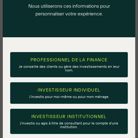
Série F $USD
NPP867
Nous utiliserons ces informations pour
personnaliser votre expérience.
Codes de Fonds
Documents
PROFESSIONNEL DE LA FINANCE
Je conseille des clients ou gère des investissements en leur
nom.
Prospectus simplifié
INVESTISSEUR INDIVIDUEL
J’investis pour moi-même ou pour mon ménage.
Prospectus simplifié - modifié
INVESTISSEUR INSTITUTIONNEL
J’investis ou agis à titre de consultant pour le compte d’une
institution.
Prospectus simplifié - modifié